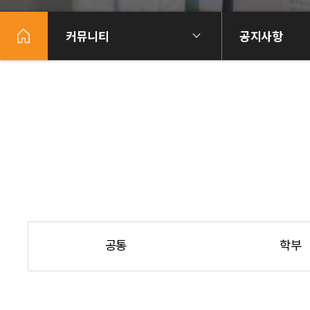
커뮤니티
공지사항
공통
학부