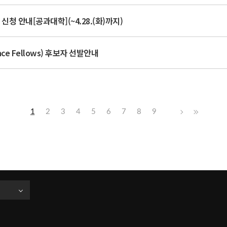
청 안내[공과대학](~4.28.(화)까지)
ce Fellows) 후보자 선발안내
1
2
3
4
5
6
7
8
9