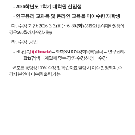
- 2026학년도 1학기 대학원 신입생
- 연구윤리 교과목 및 온라인 교육을 미이수한 재학생
다.
수강 기간: 2026. 3. 3.(화) ~
6. 30.(화)
(
※
BK21 참여대학원생의
경우 '26. 8월까지 수강 가능)
라. 수강 방법
-
eTL 접속(
http://etl.snu.ac.kr
) → 좌측 ‘SNUON-강좌목록’ 클릭
→ ‘연구윤리 /
Ethics’ 검색 →
계열에 맞는 강좌 수강신청
→ 수강
※
모든 동영상 100% 수강 및 학습자료 열람 시 이수 인정되며, 수
강자 본인이 이수증 출력 가능