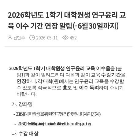
2026학년도 1학기 대학원생 연구윤리 교
육 이수 기간 연장 알림(-6월30일까지)
신현주
2026-05-11
452
2026학년도 1학기 대학원생 연구윤리 교육 이수율
을 [붙
임1]과 같이 알려드리며 다음과 같이 교육
수강기간
을
연장
하
니, 각 대학(원)에서는
연구윤리 교육을 수강할
수 있도록 적극적으로
홍보
및
이수 독려
하여
주시기
바랍니다.
가. 강좌명
-
2026-1) 대학원생을 위한 연구윤리(인문사회계 / 이공계)
-
2026-1)
Research ethics for graduate students
(Humanities and Social Sciences
/ Science and Engineering)
나.
수강 대상