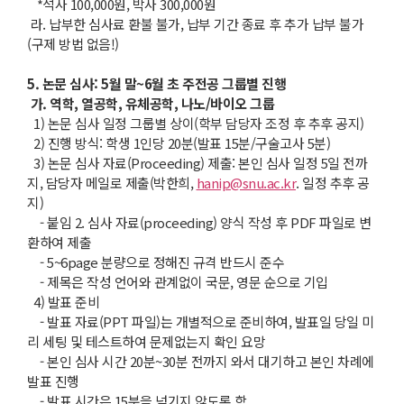
*석사 100,000원, 박사 300,000원
라. 납부한 심사료 환불 불가, 납부 기간 종료 후 추가 납부 불가
(구제 방법 없음!)
5. 논문 심사: 5월 말~6월 초 주전공 그룹별 진행
가. 역학, 열공학, 유체공학, 나노/바이오 그룹
1) 논문 심사 일정 그룹별 상이(학부 담당자 조정 후 추후 공지)
2) 진행 방식: 학생 1인당 20분(발표 15분/구술고사 5분)
3) 논문 심사 자료(Proceeding) 제출: 본인 심사 일정 5일 전까
지, 담당자 메일로 제출(박한희,
hanip@snu.ac.kr
. 일정 추후 공
지)
- 붙임 2. 심사 자료(proceeding) 양식 작성 후 PDF 파일로 변
환하여 제출
- 5~6page 분량으로 정해진 규격 반드시 준수
- 제목은 작성 언어와 관계없이 국문, 영문 순으로 기입
4) 발표 준비
- 발표 자료(PPT 파일)는 개별적으로 준비하여, 발표일 당일 미
리 세팅 및 테스트하여 문제없는지 확인 요망
- 본인 심사 시간 20분~30분 전까지 와서 대기하고 본인 차례에
발표 진행
- 발표 시간은 15분을 넘기지 않도록 함