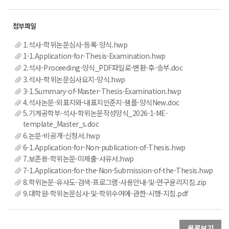
1.석사-학위논문심사-등록-양식.hwp
1-1.Application-for-Thesis-Examination.hwp
2.석사-Proceeding-양식_PDF파일로-변환-후-송부.doc
3.석사-학위논문심사요지-양식.hwp
3-1.Summary-of-Master-Thesis-Examination.hwp
4.석사논문-외표지와-내표지인준지-샘플-양식New.doc
5.기계공학부-석사-학위논문작성양식_2026-1-ME-
template_Master_s.doc
6.논문-비공개-신청서.hwp
6-1.Application-for-Non-publication-of-Thesis.hwp
7.보존용-학위논문-미제출-사유서.hwp
7-1.Application-for-the-Non-Submission-of-the-Thesis.hwp
8.학위논문-유사도-검색-프로그램-사용안내-및-연구윤리지침.zip
9.대학원-학위논문심사-및-학위수여에-관한-시행-지침.pdf
목록보기