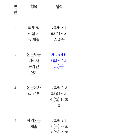
연
항목
일정
번
1
학부 행
2026.3.1
정실 서
8.(수) ~ 3.
류 제출
25.(수)
2
논문제출
2026.4.6.
예정자
(월) ~ 4.1
온라인
5.(수)
신청
3
논문심사
2026.4.2
료 납부
0.(월) ~ 5.
4.(월) 17:0
0
4
학위논문
2026.7.1
제출
7.(금) ∼ 8.
3.(월) 24:0