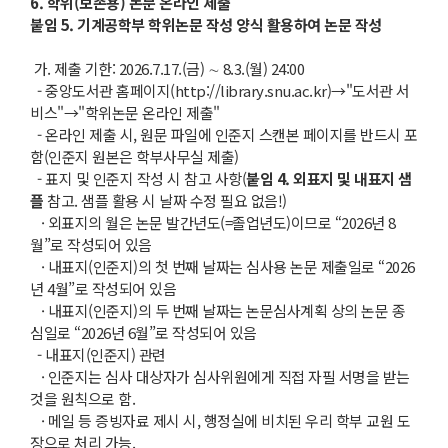
6. 학위(보존용) 논문 온라인 제출
붙임
5.
기계공학부 학위논문 작성 양식 활용하여 논문 작성
가. 제출 기한: 2026.7.17.(금) ∼ 8.3.(월) 24:00
- 중앙도서관 홈페이지(http://library.snu.ac.kr)→"도서관 서
비스"→"학위논문 온라인 제출"
- 온라인 제출 시, 원문 파일에 인준지 스캔본 페이지를 반드시 포
함(인준지 원본은 학부사무실 제출)
- 표지 및 인준지 작성 시 참고 사항(
붙임
4.
외표지 및 내표지 샘
플
참고. 샘플 활용 시 날짜 수정 필요 없음!)
· 외표지의 월은 논문 발간년도(=졸업년도)이므로 “2026년 8
월”로 작성되어 있음
· 내표지(인준지)의 첫 번째 날짜는 심사용 논문 제출일로 “2026
년 4월”로 작성되어 있음
· 내표지(인준지)의 두 번째 날짜는 논문심사계획 상의 논문 종
심일로 “2026년 6월”로 작성되어 있음
- 내표지(인준지) 관련
· 인준지는 심사 대상자가 심사위원에게 직접 자필 서명을 받는
것을 원칙으로 함.
· 메일 등 증빙자료 제시 시, 행정실에 비치된 우리 학부 교원 도
장으로 처리 가능.