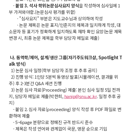
-
붙임
3.
석사 학위논문심사요지 양식
을 작성하여 심사일에 1
부 가져와야함.(논문심사 평가를 위함)
· "심사요지" 부분은 지도교수님과 상의하여 작성
· 논문 제목은 논문 표지/인준지의 제목과 일치하게 작성, 대
소문자 등 표기가 정확하게 일치하도록 재차 확인 요망(논문 제목
변경 시, 최종 논문 제목을 학부 담당자 메일로 제출)
나. 동역학/제어, 설계/생산 그룹(자기주도워크샵, Spotlight T
alk 방식)
1) 논문 심사 일정(학부 담당자 조정 후 추후 공지)
2) 진행 방식: 1인당 5분씩 동영상 발표(시뮬레이션, 결과물 위
주) 후 2-3분간 Q&A 세션 진행
3) 논문 심사 자료(Proceeding) 제출: 본인 심사 일정 5일 전까
지, 담당자 메일로 제출(박한희,
hanip@snu.ac.kr
. 일정 추후 공
지)
- 붙임 2. 심사 자료(proceeding) 양식 작성 후 PDF 파일로 변
환하여 제출
- 5~6page 분량으로 정해진 규격 반드시 준수
- 제목은 작성 언어와 관계없이 국문, 영문 순으로 기입