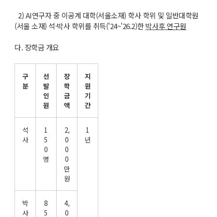
2) AI연구자 중 이공계 대학(서울소재) 학사 학위 및 일반대학원
(서울 소재) 석·박사 학위를 취득('24~'26.2)한
박사후 연구원
다. 장학금 개요
구
선
장
지
분
발
학
원
인
금
기
원
액
간
석
1
2,
1
사
5
0
년
0
0
명
0
만
원
박
8
4,
사
5
0