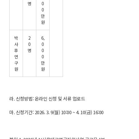
명
0
0
만
원
박
2
6,
사
0
0
후
명
0
연
0
구
만
원
원
라. 신청방법: 온라인 신청 및 서류 업로드
마. 신청기간: 2026. 3. 9(월) 10:00 ~ 4. 10(금) 16:00