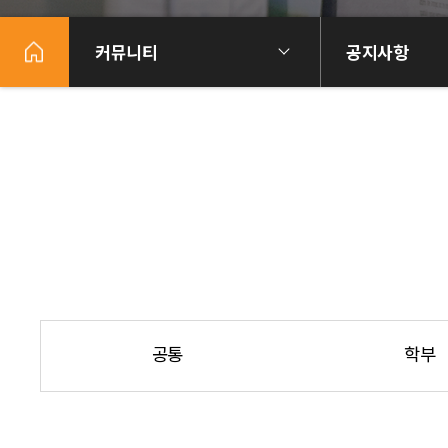
커뮤니티
공지사항
공통
학부