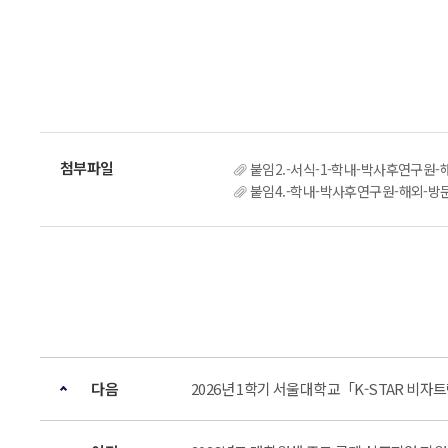
붙임2.-서식-1-학내-박사후연구원-해
붙임4.-학내-박사후연구원-해외-방문
다음
2026년 1학기 서울대학교「K-STAR 비자