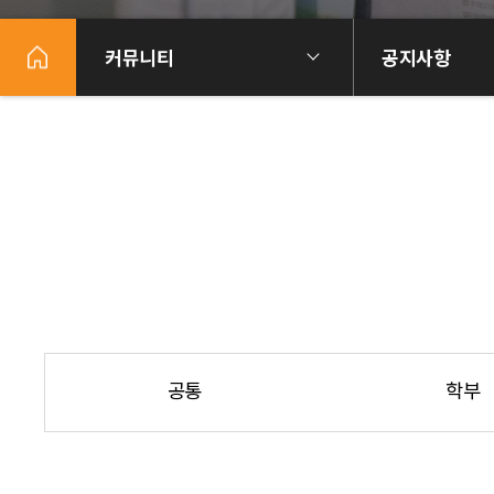
커뮤니티
공지사항
공통
학부