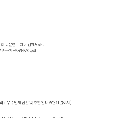
외-방문연구-지원-신청서.xlsx
연구-지원사업-FAQ.pdf
트랙」우수인재 선발 및 추천 안내 (5월11일까지)