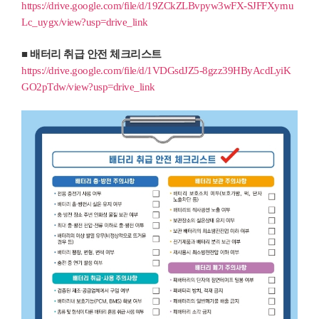
https://drive.google.com/file/d/19ZCkZLBvpyw3wFX-SJFFXyrnu
Lc_uygx/view?usp=drive_link
■ 배터리 취급 안전 체크리스트
https://drive.google.com/file/d/1VDGsdJZ5-8gzz39HByAcdLyiK
GO2pTdw/view?usp=drive_link